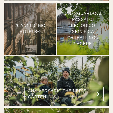
UNO SGUARDO AL
PASSATO:
20 ANNI DI BIO
BIOLOGICO
HOTELS®
SIGNIFICA
CEREALI, NON
PIACERE.
ANNIVERSARIO THEINER’S
GARTEN