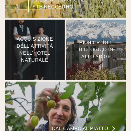
STEINEGGERHOF
ACQUISIZIONE
PIONIERI DEL
DELL'ATTIVITÀ
BIOLOGICO IN
NELL'HOTEL
ALTO ADIGE
NATURALE
DAL CAMPO AL PIATTO