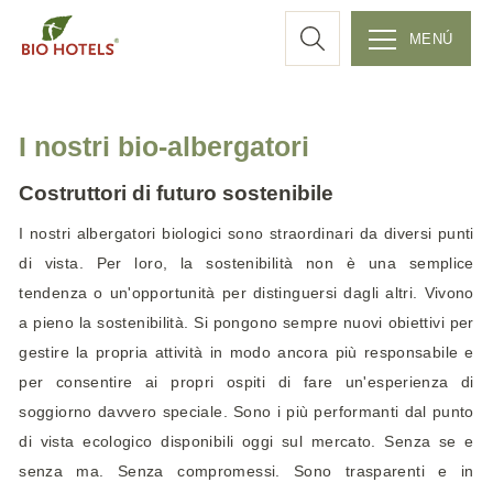
r
MENÚ
S
c
k
I nostri bio-albergatori
i
a
p
Costruttori di futuro sostenibile
t
o
I nostri albergatori biologici sono straordinari da diversi punti
c
di vista. Per loro, la sostenibilità non è una semplice
o
tendenza o un'opportunità per distinguersi dagli altri. Vivono
n
a pieno la sostenibilità. Si pongono sempre nuovi obiettivi per
t
gestire la propria attività in modo ancora più responsabile e
e
per consentire ai propri ospiti di fare un'esperienza di
n
soggiorno davvero speciale. Sono i più performanti dal punto
t
di vista ecologico disponibili oggi sul mercato. Senza se e
senza ma. Senza compromessi. Sono trasparenti e in