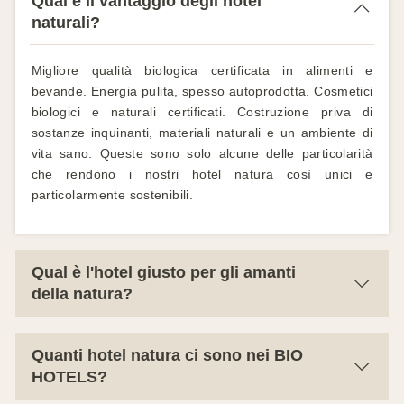
Qual è il vantaggio degli hotel
naturali?
Migliore qualità biologica certificata in alimenti e
bevande. Energia pulita, spesso autoprodotta. Cosmetici
biologici e naturali certificati. Costruzione priva di
sostanze inquinanti, materiali naturali e un ambiente di
vita sano. Queste sono solo alcune delle particolarità
che rendono i nostri hotel natura così unici e
particolarmente sostenibili.
Qual è l'hotel giusto per gli amanti
della natura?
I nostri hotel naturali sono circondati dal verde
lussureggiante di fitti boschi, ampi prati e campi fertili.
Quanti hotel natura ci sono nei BIO
Tutti i nostri singoli hotel sono impegnati nel concetto
HOTELS?
olistico di sostenibilità. Dall'affascinante casa di