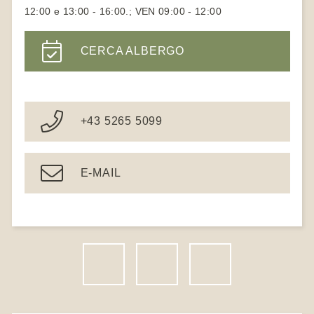
12:00 e 13:00 - 16:00.; VEN 09:00 - 12:00
CERCA ALBERGO
+43 5265 5099
E-MAIL
F
I
N
a
n
e
c
s
w