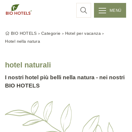
r
MENÚ
S
c
k
BIO HOTELS
Categorie
Hotel per vacanza
i
a
Hotel nella natura
p
t
o
hotel naturali
c
o
I nostri hotel più belli nella natura - nei nostri
n
BIO HOTELS
t
e
n
t