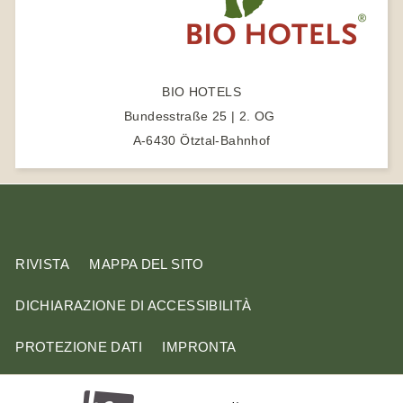
s
i
t
BIO HOTELS
o
Bundesstraße 25 | 2. OG
A-6430 Ötztal-Bahnhof
RIVISTA
MAPPA DEL SITO
DICHIARAZIONE DI ACCESSIBILITÀ
PROTEZIONE DATI
IMPRONTA