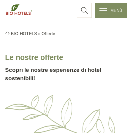
r
MENÚ
S
c
k
BIO HOTELS
Offerte
i
a
p
t
Le nostre offerte
o
c
Scopri le nostre esperienze di hotel
o
sostenibili!
n
t
e
n
t