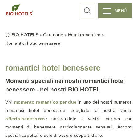
r
MENÚ
S
c
k
BIO HOTELS
Categorie
Hotel romantico
i
a
Romantici hotel benessere
p
t
o
romantici hotel benessere
c
o
Momenti speciali nei nostri romantici hotel
n
benessere - nei nostri BIO HOTEL
t
e
Vivi
momento romantico per due
in uno dei nostri numerosi
n
romantici hotel benessere. Sfogliate la nostra vasta
t
offerta benessere
e sorprendete il vostro partner con
momenti di benessere particolarmente sensuali. Accordi
speciali aspettano solo di essere scoperti da te.