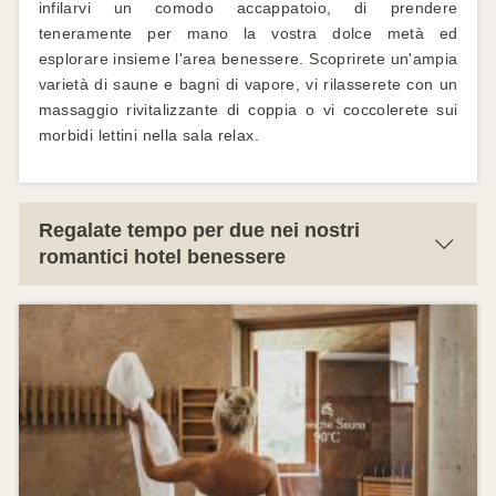
infilarvi un comodo accappatoio, di prendere
teneramente per mano la vostra dolce metà ed
esplorare insieme l'area benessere. Scoprirete un'ampia
varietà di saune e bagni di vapore, vi rilasserete con un
massaggio rivitalizzante di coppia o vi coccolerete sui
morbidi lettini nella sala relax.
Regalate tempo per due nei nostri
romantici hotel benessere
I nostri romantici hotel benessere vi offrono l'ambiente
ideale per celebrare il vostro amore in modo duraturo.
Perché con noi crei momenti che ricorderai a lungo.
Regalati un weekend romantico per due o regalati una
cena a lume di candela con pernottamento. Un
soggiorno nei nostri romantici hotel benessere è
perfetto anche per festeggiare San Valentino, matrimoni
o anniversari. Abbiamo anche accordi adatti per la tua