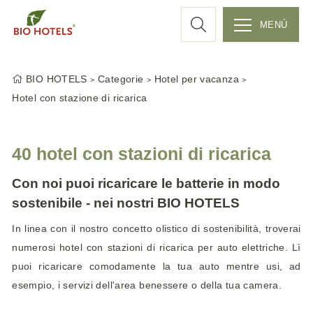
r
MENÚ
S
c
k
BIO HOTELS
Categorie
Hotel per vacanza
i
a
Hotel con stazione di ricarica
p
t
o
40 hotel con stazioni di ricarica
c
o
Con noi puoi ricaricare le batterie in modo
n
sostenibile - nei nostri BIO HOTELS
t
In linea con il nostro concetto olistico di sostenibilità, troverai
e
numerosi hotel con stazioni di ricarica per auto elettriche. Lì
n
t
puoi ricaricare comodamente la tua auto mentre usi, ad
esempio, i servizi dell'area benessere o della tua camera.