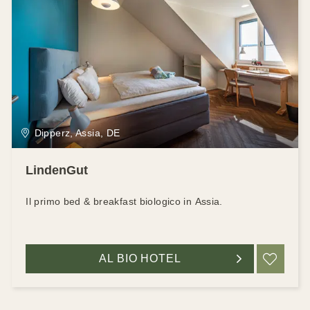
Dipperz, Assia, DE
LindenGut
Il primo bed & breakfast biologico in Assia.
AL BIO HOTEL
RIC