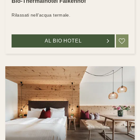
Bio-Thermalhotel Falkenhof
Rilassati nell'acqua termale.
AL BIO HOTEL
RIC