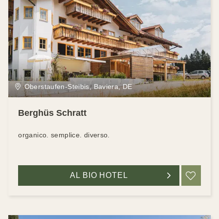
Oberstaufen-Steibis, Baviera, DE
Berghüs Schratt
organico. semplice. diverso.
AL BIO HOTEL
RIC