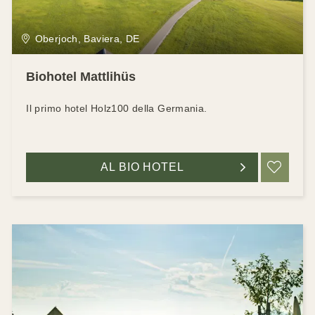
Oberjoch, Baviera, DE
Biohotel Mattlihüs
Il primo hotel Holz100 della Germania.
AL BIO HOTEL
RIC