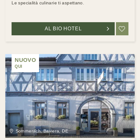
Le specialità culinarie ti aspettano.
AL BIO HOTEL
RIC
NUOVO
QUI
Sommerach, Baviera, DE