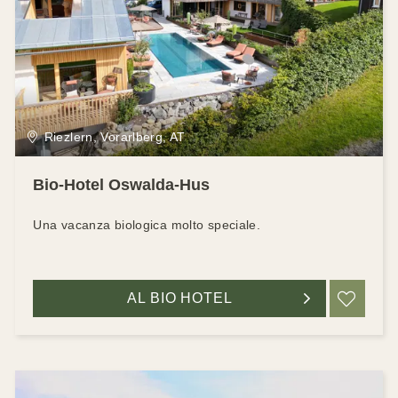
Riezlern, Vorarlberg, AT
Bio-Hotel Oswalda-Hus
Una vacanza biologica molto speciale.
AL BIO HOTEL
RIC