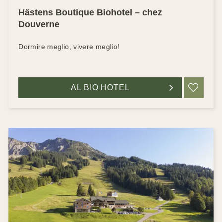
Hästens Boutique Biohotel – chez
Douverne
Dormire meglio, vivere meglio!
AL BIO HOTEL
RIC