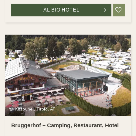
AL BIO HOTEL
RIC
Kitzbühel, Tirolo, AT
Bruggerhof – Camping, Restaurant, Hotel