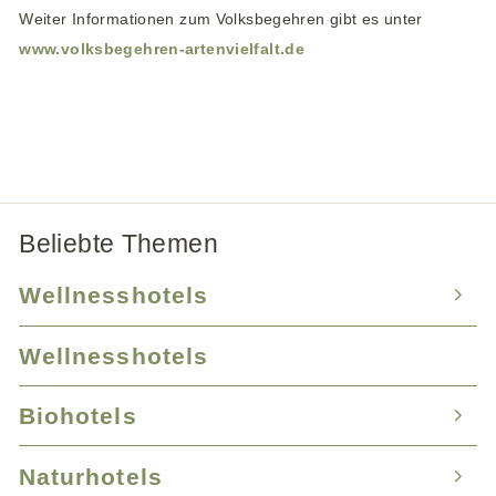
Weiter Informationen zum Volksbegehren gibt es unter
www.volksbegehren-artenvielfalt.de
Beliebte Themen
Wellnesshotels
Wellnesshotels
Wellnesshotel Bayern
Wellnesshotel Baden-Württemberg
Biohotels
Wellnesshotel Tirol
Wellnesshotel Mecklenburg-Vorpommern
Wellnesshotel Südtirol
Naturhotels
Biohotels Mecklenburg-Vorpommern
Wellnesshotel Bayer. Wald
Wellnesshotel mit Hund