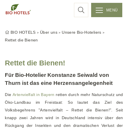
c
MENÜ
Z
h
u
BIO HOTELS
Über uns
Unsere Bio-Hoteliers
m
e
Rettet die Bienen
I
n
h
Rettet die Bienen!
a
l
Für Bio-Hotelier Konstanze Seiwald von
t
Thurn ist das eine Herzensangelegenheit
s
p
Die
Artenvielfalt in Bayern
retten durch mehr Naturschutz und
r
Öko-Landbau im Freistaat: So lautet das Ziel des
i
Volksbegehrens "Artenvielfalt – Rettet die Bienen!". Seit
n
knapp zwei Jahren wird in Deutschland intensiv über den
g
Rückgang der Insekten und den dramatischen Verlust der