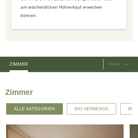
am wöchentlichen Hofverkauf erwerben
können.
AUSSTATTUNG
ZIMMER
MEHR
ANGEBOTE
VIDEOS
GASTGEBER
LAGE & ANREISE
Zimmer
ALLE KATEGORIEN
BIO HERBERGE
BIO