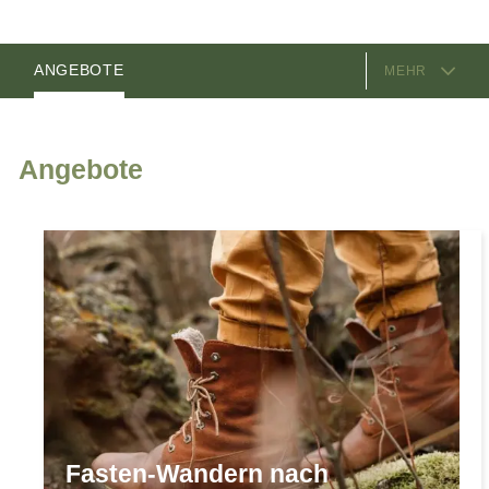
AUSSTATTUNG
ZIMMER
ANGEBOTE
MEHR
VIDEOS
GASTGEBER
LAGE & ANREISE
Angebote
Fasten-Wandern nach