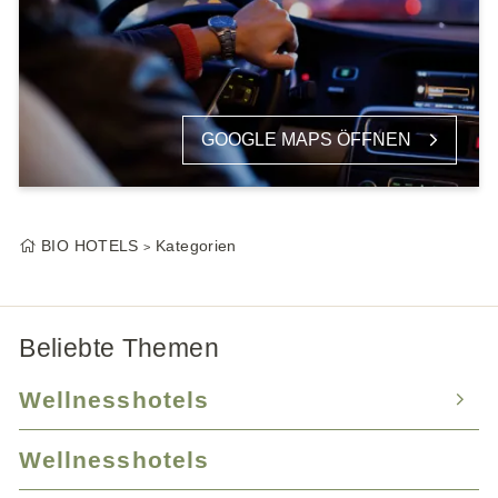
GOOGLE MAPS ÖFFNEN
BIO HOTELS
Kategorien
Beliebte Themen
Wellnesshotels
Wellnesshotels
Wellnesshotel Bayern