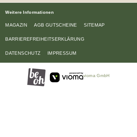
Weitere Informationen
MAGAZIN
AGB GUTSCHEINE
SITEMAP
BARRIEREFREIHEITSERKLÄRUNG
DATENSCHUTZ
IMPRESSUM
vioma GmbH
A
D
n
i
f
e
r
s