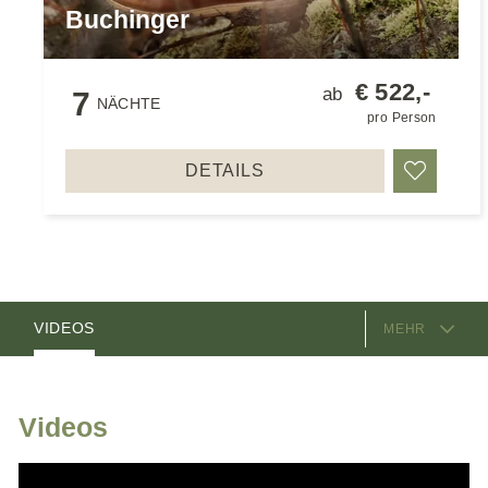
Buchinger
€ 522,-
ab
7
NÄCHTE
pro Person
DETAILS
Merken
AUSSTATTUNG
ZIMMER
ANGEBOTE
VIDEOS
MEHR
GASTGEBER
LAGE & ANREISE
Videos