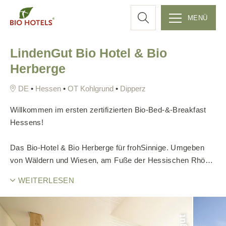
c
MENÜ
Z
h
LindenGut Bio Hotel & Bio
u
Herberge
m
e
I
•
Hessen
•
OT Kohlgrund
•
Dipperz
n
h
Willkommen im ersten zertifizierten Bio-Bed-&-Breakfast
a
Hessens!
l
t
Das Bio-Hotel & Bio Herberge für frohSinnige. Umgeben
s
von Wäldern und Wiesen, am Fuße der Hessischen Rhön
p
und doch nah an der Barockstadt Fulda liegt unser Bio-
r
WEITERLESEN
Hotel und die Bio Herberge, das Teil eines Bio-Bauernhofes
i
ist.
n
g
Hier herrscht eine natürliche Gastlichkeit mit persönlicher