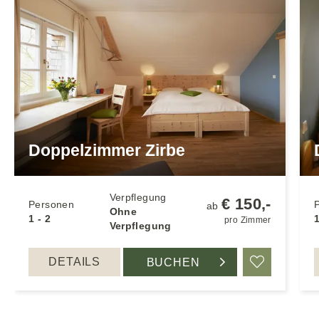
Doppelzimmer Zirbe
Verpflegung
€ 150,-
Personen
ab
Ohne
1 - 2
1
pro Zimmer
Verpflegung
DETAILS
BUCHEN
Merken