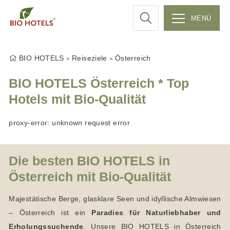
c
MENÜ
Z
h
u
BIO HOTELS
Reiseziele
Österreich
m
e
I
BIO HOTELS Österreich * Top
n
Hotels mit Bio-Qualität
h
a
proxy-error: unknown request error
l
t
s
Die besten BIO HOTELS in
p
Österreich mit Bio-Qualität
r
i
Majestätische Berge, glasklare Seen und idyllische Almwiesen
n
– Österreich ist ein
Paradies für Naturliebhaber und
g
Erholungssuchende
. Unsere BIO HOTELS in Österreich