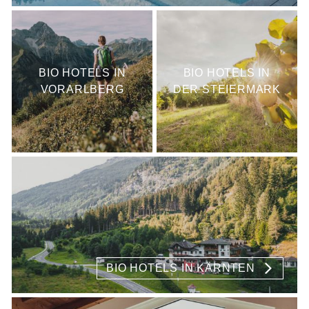
BIO HOTELS IN
BIO HOTELS IN
VORARLBERG
DER STEIERMARK
BIO HOTELS IN KÄRNTEN