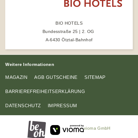
e
e
b
r
e
BIO HOTELS
n
Bundesstraße 25 | 2. OG
A-6430 Ötztal-Bahnhof
Weitere Informationen
MAGAZIN
AGB GUTSCHEINE
SITEMAP
BARRIEREFREIHEITSERKLÄRUNG
DATENSCHUTZ
IMPRESSUM
vioma GmbH