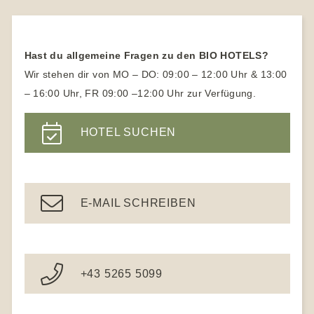
Vegetarische Hotels
Biohotels Tirol
Familienhotels mit Kinderbetreuung
Naturhotels Hessen
Vegane Hotels
Biohotels Südtirol
Naturhotels Österreich
Hast du allgemeine Fragen zu den BIO HOTELS?
Yogahotel
Naturhotels Südtirol
Wir stehen dir von MO – DO: 09:00 – 12:00 Uhr & 13:00
Yoga Urlaub für Anfänger
– 16:00 Uhr, FR 09:00 –12:00 Uhr zur Verfügung.
Wanderhotels
Yoga Hotels Deutschland
Wanderhotel Südtirol
HOTEL SUCHEN
Gesundheitshotel Bayern
Ayurveda Hotels
E-MAIL SCHREIBEN
+43 5265 5099