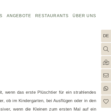
G
A
R
Ü
S
ANGEBOTE
RESTAURANTS
ÜBER UNS
E
N
e
b
S
G
s
e
U
E
t
r
E
I
DE
N
B
a
u
Biohotels Südtirol
Südtirol
D
O
u
n
N
T
Biohotels Italien
Allgäu
H
T
r
s
Biohotels Griechenland
Norddeutschland
E
E
a
n
I
Bayerischer Wald
n
T
t
Bodensee
H
s
Starnberger See
O
Nordsee
t, wenn das erste Plüschtier für ein strahlendes
T
Ostsee
E
er, ob im Kindergarten, bei Ausflügen oder in den
Garmisch-Partenkirchen
L
nsiver, wenn die Kleinen zum ersten Mal auf ein