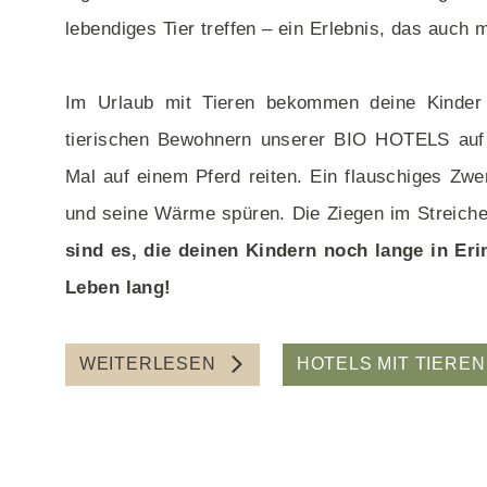
n
Bio Ferienhaus
lebendiges Tier treffen – ein Erlebnis, das auch m
Bio Camping
Familienhotel
Mit Hund
Im Urlaub mit Tieren bekommen deine Kinder 
Medical
tierischen Bewohnern unserer BIO HOTELS auf
In den Bergen
Mal auf einem Pferd reiten. Ein flauschiges Zw
Für Familien
und seine Wärme spüren. Die Ziegen im Streichel
Barrierefrei
sind es, die deinen Kindern noch lange in Eri
Angebote Deutschland
Leben lang!
Wellnessurlaub/-wochenende für 1
Person
WEITERLESEN
HOTELS MIT TIERE