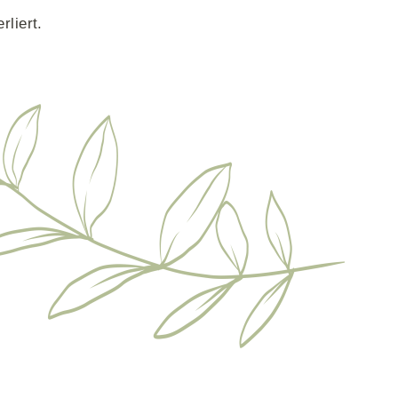
S
rliert.