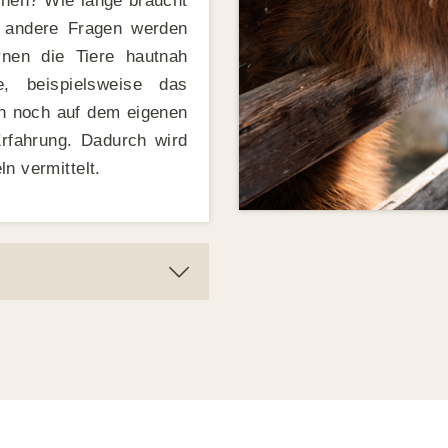
tehen? Wie lange braucht
 andere Fragen werden
nen die Tiere hautnah
 beispielsweise das
ch noch auf dem eigenen
Erfahrung. Dadurch wird
n vermittelt.
ieren selbstverständlich
nst du dich bei uns auf
 Ponyreiten, die Hühner
ras herumtollen – die
 schlagen Kinderherzen