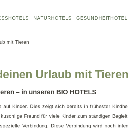
W
N
ESSHOTELS
NATURHOTELS
GESUNDHEITHOTEL
E
A
L
T
L
U
ub mit Tieren
N
R
Fastenhotels Deutschland
Salzburg
Salzburg
Naturhotels Österreich
E
H
Fastenhotels Österreich
Steiermark
Kärnten
Naturhotels Südtirol
S
O
Basenfastenhotels
Tirol
Tirol
Naturhotels Italien
S
T
einen Urlaub mit Tiere
Vorarlberg
Steiermark
Naturhotels Griechenland
H
E
O
L
Kärnten
ieren – in unseren BIO HOTELS
T
S
E
uf Kinder. Dies zeigt sich bereits in frühester Kindhei
L
S
g-kuschlige Freund für viele Kinder zum ständigen Begleit
spezielle Verbindung. Diese Verbindung wird noch inte