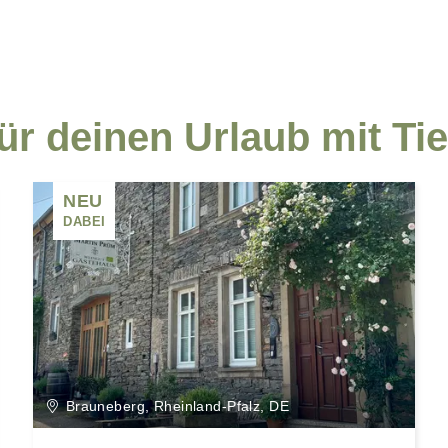
rden in die umliegenden
achsenen voll und ganz
genstunden die Rehe aus
s über den Hof huschen,
r deinen Urlaub mit Ti
NEU
DABEI
Brauneberg, Rheinland-Pfalz, DE