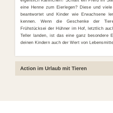
eigentlich Kaninchen? Schläft ein Pferd im S
eine Henne zum Eierlegen? Diese und viele
beantwortet und Kinder wie Erwachsene ler
kennen. Wenn die Geschenke der Tiere,
Frühstücksei der Hühner im Hof, letztlich au
Teller landen, ist das eine ganz besondere 
deinen Kindern auch der Wert von Lebensmittel
Action im Urlaub mit Tieren
Spiel, Spaß und Action dürfen im Urlaub mit T
ebenfalls nicht zu kurz kommen. Deshalb kan
viele spannende Familien-Aktivitäten freuen:
im Stall besuchen, mit den Kaninchen im G
Möglichkeiten sind ja so vielfältig. Hier