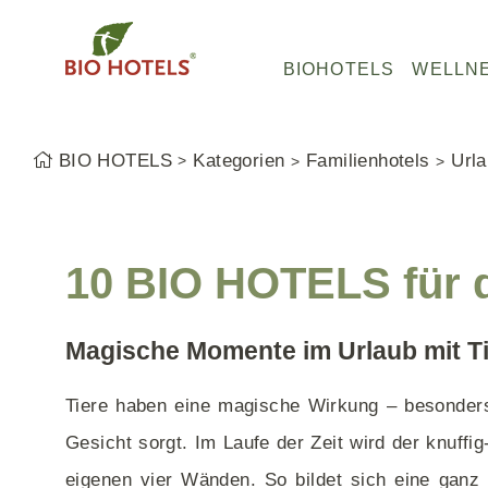
Z
u
B
BIOHOTELS
WELLN
m
I
I
O
n
H
BIO HOTELS
Kategorien
Familienhotels
Urla
h
O
Baden-Württemberg
Baden-Württemberg
Baden-Württemberg
a
T
Bayern
Bayern
Bayern
l
E
Hessen
Nordrhein-Westfalen
Hessen
t
L
10 BIO HOTELS für d
s
Mecklenburg-Vorpommern
Schleswig-Holstein
Niedersachsen
S
p
Schleswig-Holstein
Hessen
Bayerischer Wald
Magische Momente im Urlaub mit T
r
Bodensee
Mecklenburg-Vorpommern
Allgäu
i
Tiere haben eine magische Wirkung – besonders a
n
g
Gesicht sorgt. Im Laufe der Zeit wird der knuffi
Bio Pensionen
e
eigenen vier Wänden. So bildet sich eine ganz 