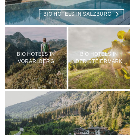
BIO HOTELS IN SALZBURG
BIO HOTELS IN
BIO HOTELS IN
VORARLBERG
DER STEIERMARK