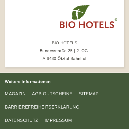
i
b
e
A
m
n
e
t
p
g
t
p
e
e
b
r
e
BIO HOTELS
n
Bundesstraße 25 | 2. OG
A-6430 Ötztal-Bahnhof
Weitere Informationen
MAGAZIN
AGB GUTSCHEINE
SITEMAP
BARRIEREFREIHEITSERKLÄRUNG
DATENSCHUTZ
IMPRESSUM