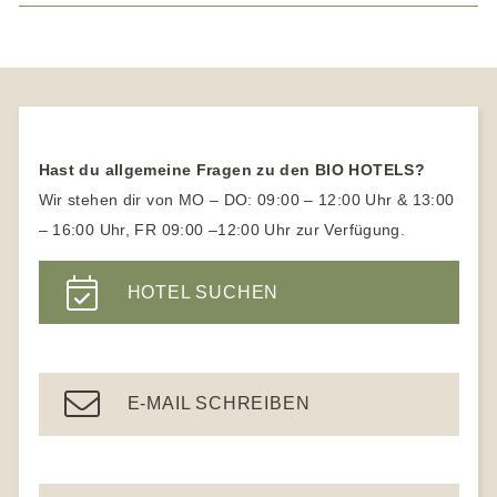
Basenfastenhotel
Biohotels Bayern
Wellnesshotel Norddeutschland
Familienhotels
Naturhotel Bayer. Wald
Wellnessurlaub für 1 Person
Medical Wellness
Biohotels Hessen
SPA Hotel Bayern
Familienhotels in Österreich
Naturhotels Allgäu
Ayurveda Hotels
Vegetarische Hotels
Biohotels Tirol
Familienhotels mit Kinderbetreuung
Naturhotels Hessen
Vegane Hotels
Biohotels Südtirol
Naturhotels Österreich
Hast du allgemeine Fragen zu den BIO HOTELS?
Yogahotel
Naturhotels Südtirol
Wir stehen dir von MO – DO: 09:00 – 12:00 Uhr & 13:00
Yoga Urlaub für Anfänger
– 16:00 Uhr, FR 09:00 –12:00 Uhr zur Verfügung.
Wanderhotels
Yoga Hotels Deutschland
Wanderhotel Südtirol
HOTEL SUCHEN
Gesundheitshotel Bayern
Ayurveda Hotels
E-MAIL SCHREIBEN