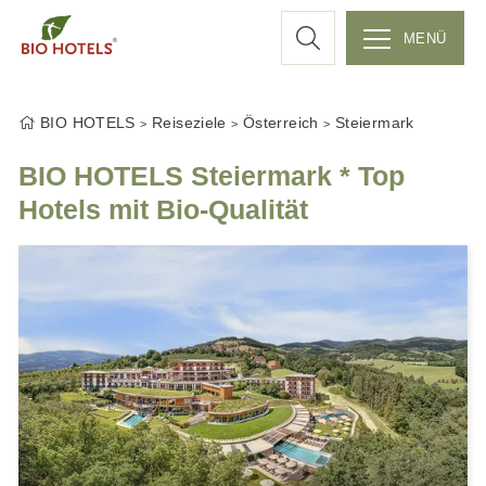
c
MENÜ
Z
h
u
BIO HOTELS
Reiseziele
Österreich
Steiermark
m
e
I
BIO HOTELS Steiermark * Top
n
Hotels mit Bio-Qualität
h
a
l
t
s
p
r
i
n
g