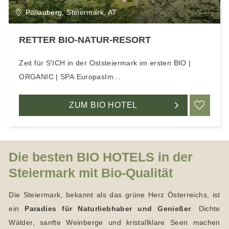
e
Pöllauberg, Steiermark, AT
n
RETTER BIO-NATUR-RESORT
Zeit für S'ICH in der Oststeiermark im ersten BIO |
ORGANIC | SPA EuropasIm...
ZUM BIO HOTEL
ME
Die besten BIO HOTELS in der
Steiermark mit Bio-Qualität
Die Steiermark, bekannt als das grüne Herz Österreichs, ist
ein
Paradies für Naturliebhaber und Genießer
. Dichte
Wälder, sanfte Weinberge und kristallklare Seen machen