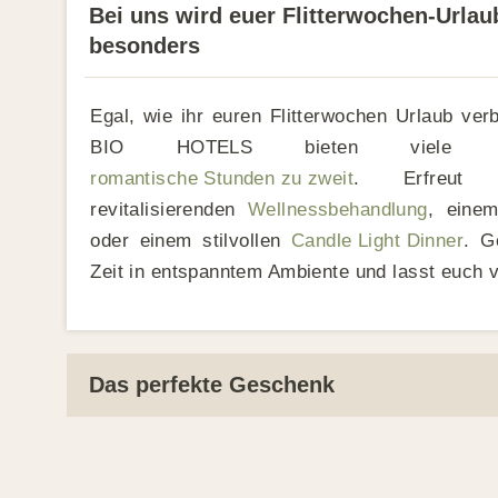
Bei uns wird euer Flitterwochen-Urlau
besonders
Egal, wie ihr euren Flitterwochen Urlaub ver
BIO HOTELS bieten viele Mög
romantische Stunden zu zweit
. Erfreut
revitalisierenden
Wellnessbehandlung
, einem
oder einem stilvollen
Candle Light Dinner
. G
Zeit in entspanntem Ambiente und lasst euch 
Das perfekte Geschenk
Eine Auszeit in unseren BIO HOTELS ist 
Möglichkeit, den Valentinstag oder euren Ho
gebührend zu feiern. Mit einem
BIO HOTELS 