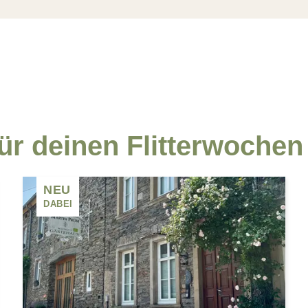
gemeinsame Zeit!
r deinen Flitterwochen
NEU
DABEI