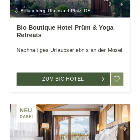
Brauneberg, Rheinland-Pfalz, DE
Bio Boutique Hotel Prüm & Yoga
Retreats
Nachhaltiges Urlaubserlebnis an der Mosel
RKEN
ZUM BIO HOTEL
MERK
NEU
DABEI