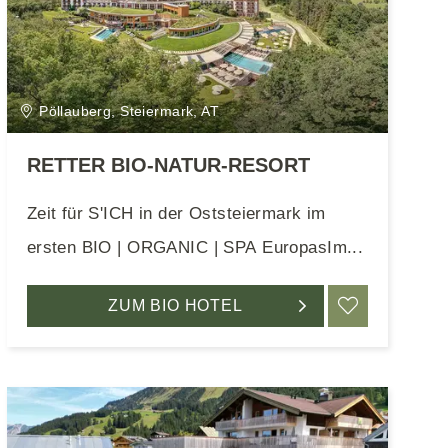
Pöllauberg, Steiermark, AT
RETTER BIO-NATUR-RESORT
Zeit für S'ICH in der Oststeiermark im
ersten BIO | ORGANIC | SPA EuropasIm...
EN
ZUM BIO HOTEL
MERKEN