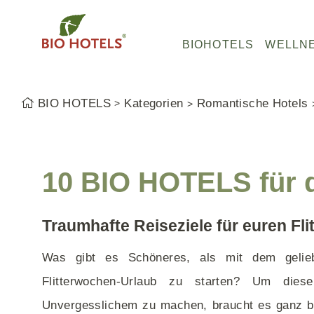
Z
u
B
BIOHOTELS
WELLN
m
I
I
O
n
H
BIO HOTELS
Kategorien
Romantische Hotels
h
O
Baden-Württemberg
Baden-Württemberg
Baden-Württemberg
a
T
Bayern
Bayern
Bayern
l
E
Hessen
Nordrhein-Westfalen
Hessen
t
L
10 BIO HOTELS für d
s
Mecklenburg-Vorpommern
Schleswig-Holstein
Niedersachsen
S
p
Schleswig-Holstein
Hessen
Bayerischer Wald
Traumhafte Reiseziele für euren F
r
Bodensee
Mecklenburg-Vorpommern
Allgäu
i
Was gibt es Schöneres, als mit dem gelie
n
Flitterwochen-Urlaub zu starten? Um die
g
Bio Pensionen
e
Unvergesslichem zu machen, braucht es ganz b