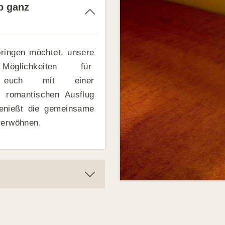
b ganz
bringen möchtet, unsere
lichkeiten für
 euch mit einer
 romantischen Ausflug
enießt die gemeinsame
verwöhnen.
zudem eine originelle
chzeits- bzw. Jahrestag
Gutschein
sorgt ihr für