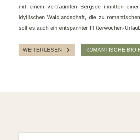
n
Bio Ferienhaus
mit einem verträumten Bergsee inmitten einer
Bio Camping
idyllischen Waldlandschaft, die zu romantischen
Familienhotel
Mit Hund
soll es auch ein entspannter Flitterwochen-Urlau
Medical
In den Bergen
WEITERLESEN
ROMANTISCHE BIO
Für Familien
Barrierefrei
Angebote Deutschland
Wellnessurlaub/-wochenende für 1
Person