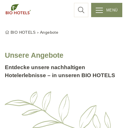
c
MENÜ
Z
h
u
BIO HOTELS
Angebote
m
e
I
n
Unsere Angebote
h
a
Entdecke unsere nachhaltigen
l
Hotelerlebnisse – in unseren BIO HOTELS
t
s
p
r
i
n
g