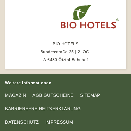
i
b
e
A
m
n
e
t
p
g
t
p
e
e
b
r
e
BIO HOTELS
n
Bundesstraße 25 | 2. OG
A-6430 Ötztal-Bahnhof
Weitere Informationen
MAGAZIN
AGB GUTSCHEINE
SITEMAP
BARRIEREFREIHEITSERKLÄRUNG
DATENSCHUTZ
IMPRESSUM