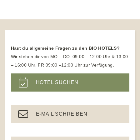
Basenfastenhotel
Biohotels Bayern
Wellnesshotel Norddeutschland
Familienhotels
Naturhotel Bayer. Wald
Wellnessurlaub für 1 Person
Medical Wellness
Biohotels Hessen
SPA Hotel Bayern
Familienhotels in Österreich
Naturhotels Allgäu
Ayurveda Hotels
Vegetarische Hotels
Biohotels Tirol
Familienhotels mit Kinderbetreuung
Naturhotels Hessen
Vegane Hotels
Biohotels Südtirol
Naturhotels Österreich
Hast du allgemeine Fragen zu den BIO HOTELS?
Yogahotel
Naturhotels Südtirol
Wir stehen dir von MO – DO: 09:00 – 12:00 Uhr & 13:00
Yoga Urlaub für Anfänger
– 16:00 Uhr, FR 09:00 –12:00 Uhr zur Verfügung.
Wanderhotels
Yoga Hotels Deutschland
Wanderhotel Südtirol
HOTEL SUCHEN
Gesundheitshotel Bayern
Ayurveda Hotels
E-MAIL SCHREIBEN