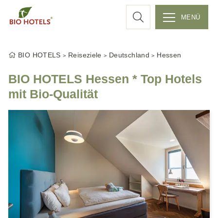
c
MENÜ
Z
h
u
BIO HOTELS
Reiseziele
Deutschland
Hessen
m
e
I
BIO HOTELS Hessen * Top Hotels
n
mit Bio-Qualität
h
a
l
t
s
p
r
i
n
g