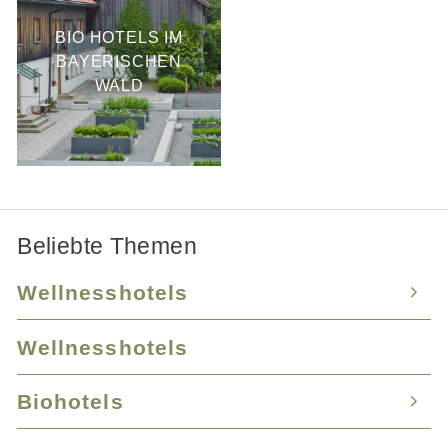
BIO HOTELS IM
BAYERISCHEN
WALD
Beliebte Themen
Wellnesshotels
Wellnesshotels
Wellnesshotel Bayern
Wellnesshotel Baden-Württemberg
Biohotels
Wellnesshotel Tirol
Wellnesshotel Mecklenburg-Vorpommern
Wellnesshotel Südtirol