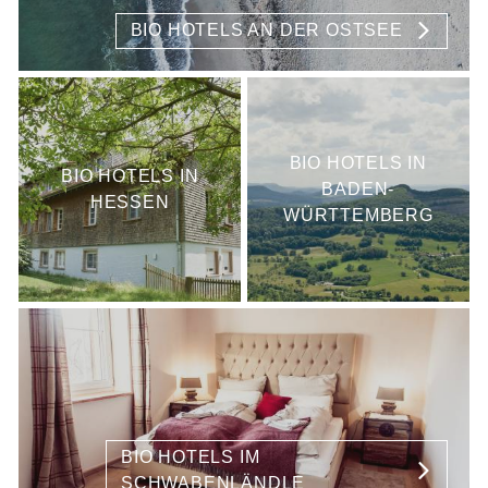
BIO HOTELS AN DER OSTSEE
BIO HOTELS IN
BIO HOTELS IN
BADEN-
HESSEN
WÜRTTEMBERG
BIO HOTELS IM
SCHWABENLÄNDLE