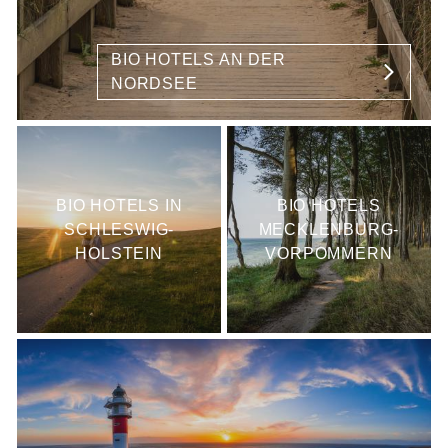
BIO HOTELS AN DER
NORDSEE
BIO HOTELS IN
BIO HOTELS
SCHLESWIG-
MECKLENBURG-
HOLSTEIN
VORPOMMERN