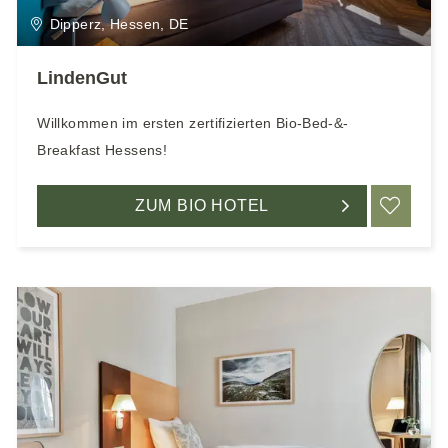
e
Dipperz, Hessen, DE
n
LindenGut
Willkommen im ersten zertifizierten Bio-Bed-&-
Breakfast Hessens!
ZUM BIO HOTEL
ME