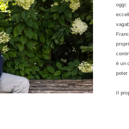
oggi:
eccel
vagab
Franc
propr
conti
è un 
poter
Il pr