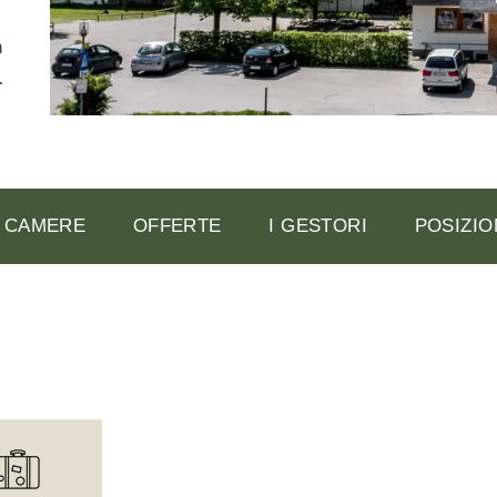
Vacanza Termale
n
Hotel per allergici
Hotel con riduzione dell'elettrosmog
Benessere medico
Congedo di digiuno
CAMERE
OFFERTE
I GESTORI
POSIZIO
Pensioni organiche
Appartamenti biologici
Campeggio e case mobili
Hotels
Case vacanza e chalet biologici