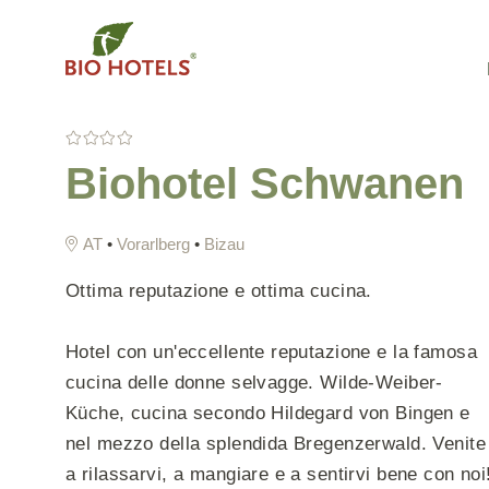
S
k
i
p
t
o
Biohotel Schwanen
Schleswig-Holstein
Alberghi sull'acqua
c
Meclemburgo-Pomerania
Alberghi in montagna
o
•
Vorarlberg
•
Bizau
Occidentale
Hotel nel sud
n
Assia
t
Alberghi in città
Ottima reputazione e ottima cucina.
Baden Wuerttemberg
e
Alberghi per feste
n
Hotel con un'eccellente reputazione e la famosa
Baviera
Green Meeting
t
cucina delle donne selvagge. Wilde-Weiber-
Mare de nord
Küche, cucina secondo Hildegard von Bingen e
Mare Baltico
nel mezzo della splendida Bregenzerwald. Venite
Bassa Sassonia
Hotel con piscina
a rilassarvi, a mangiare e a sentirvi bene con noi