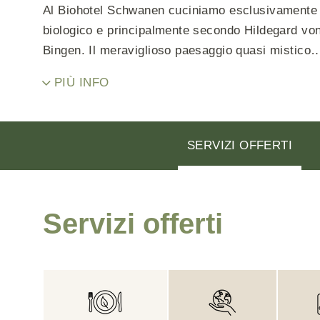
Hotel con sauna
Al Biohotel Schwanen cuciniamo esclusivamente
biologico e principalmente secondo Hildegard vo
Hotel con day spa
Bingen. Il meraviglioso paesaggio quasi mistico
Hotel con palestra
del Bregenzerwald vi permette di rilassarvi e
Hotel con yoga
PIÙ INFO
ricaricare le batterie.
Hotel con Ayurvedica
Massaggio benessere
SERVIZI OFFERTI
Animazione per bamibini
Servizi offerti
Vacanze con gli animali