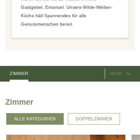
Gastgeber, Emanuel. Unsere Wilde-Weiber-
Küche hält Spannendes für alle
Genussmenschen bereit.
AUSSTATTUNG
ZIMMER
MEHR
ANGEBOTE
GASTGEBER
LAGE & ANREISE
Zimmer
ALLE KATEGORIEN
DOPPELZIMMER