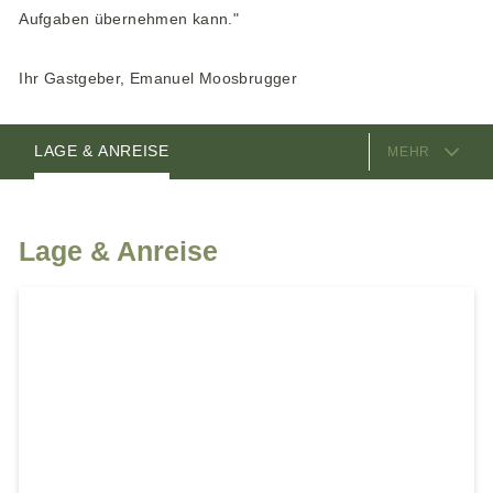
Aufgaben übernehmen kann."
Ihr Gastgeber, Emanuel Moosbrugger
AUSSTATTUNG
ZIMMER
ANGEBOTE
GASTGEBER
LAGE & ANREISE
MEHR
Lage & Anreise