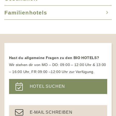
Biohotels Schleswig-Holstein
Wellnesshotel Bodensee
Naturhotels Baden-Württemberg
Wellnesshotel für Familien
Familienhotels
Fastenhotel
Biohotels Bodensee
Wellnesshotel Allgäu
Naturhotels Bayern
Wellnesshotel mit Schwimmbad
Basenfastenhotel
Biohotels Bayern
Wellnesshotel Norddeutschland
Familienhotels
Naturhotel Bayer. Wald
Wellnessurlaub für 1 Person
Medical Wellness
Biohotels Hessen
SPA Hotel Bayern
Familienhotels in Österreich
Naturhotels Allgäu
Ayurveda Hotels
Vegetarische Hotels
Biohotels Tirol
Familienhotels mit Kinderbetreuung
Naturhotels Hessen
Vegane Hotels
Biohotels Südtirol
Naturhotels Österreich
Hast du allgemeine Fragen zu den BIO HOTELS?
Yogahotel
Naturhotels Südtirol
Wir stehen dir von MO – DO: 09:00 – 12:00 Uhr & 13:00
Yoga Urlaub für Anfänger
– 16:00 Uhr, FR 09:00 –12:00 Uhr zur Verfügung.
Wanderhotels
Yoga Hotels Deutschland
Wanderhotel Südtirol
HOTEL SUCHEN
Gesundheitshotel Bayern
Ayurveda Hotels
E-MAIL SCHREIBEN