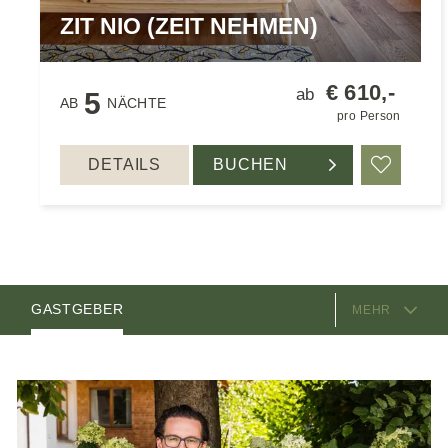
ZIT NIO (ZEIT NEHMEN)
€ 610,-
ab
5
AB
NÄCHTE
pro Person
DETAILS
BUCHEN
Merken
AUSSTATTUNG
ZIMMER
ANGEBOTE
GASTGEBER
MEHR
LAGE & ANREISE