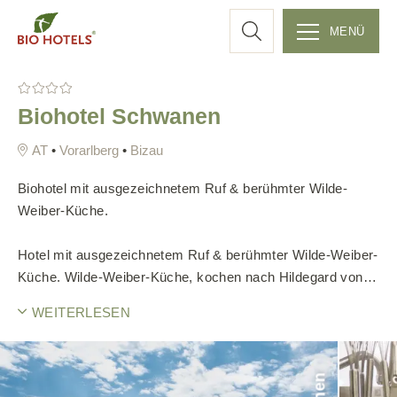
c
MENÜ
Z
h
u
Biohotel Schwanen
m
e
I
•
Vorarlberg
•
Bizau
n
h
Biohotel mit ausgezeichnetem Ruf & berühmter Wilde-
a
Weiber-Küche.
l
t
Hotel mit ausgezeichnetem Ruf & berühmter Wilde-Weiber-
s
Küche. Wilde-Weiber-Küche, kochen nach Hildegard von
p
Bingen und mitten im traumhaften Bregenzerwald. Come
WEITERLESEN
r
chill, eat und feel good bei uns! Im Biohotel Schwanen wird
i
ausschließlich biologisch und überwiegend nach Hildegard
n
von Bingen gekocht. Die wunderbare, fast mystische
g
Landschaft des Bregenzerwaldes lässt euch zur Ruhe