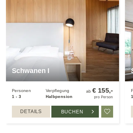
Schwanen I
€ 155,-
Personen
Verpflegung
ab
1 - 3
Halbpension
1
pro Person
DETAILS
BUCHEN
Merken