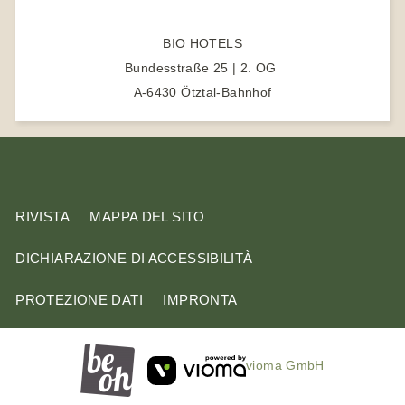
t
BIO HOTELS
o
Bundesstraße 25 | 2. OG
A-6430 Ötztal-Bahnhof
RIVISTA
MAPPA DEL SITO
DICHIARAZIONE DI ACCESSIBILITÀ
PROTEZIONE DATI
IMPRONTA
vioma GmbH