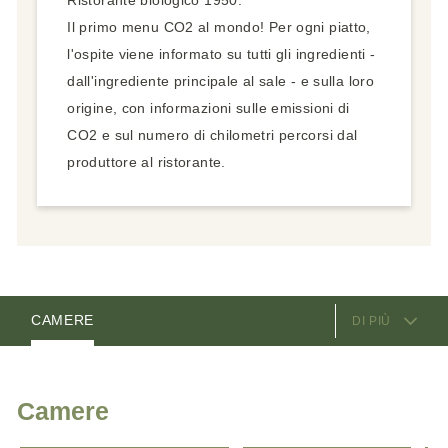
Ristorante biologico 1950:
Il primo menu CO2 al mondo! Per ogni piatto,
l'ospite viene informato su tutti gli ingredienti -
dall'ingrediente principale al sale - e sulla loro
origine, con informazioni sulle emissioni di
CO2 e sul numero di chilometri percorsi dal
produttore al ristorante.
SERVIZI OFFERTI
CAMERE
DI PIÙ
VIDEO
I GESTORI
POSIZIONE E COME ARRIVARE
Camere