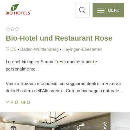
r
MENÚ
S
c
k
Bio-Hotel und Restaurant Rose
i
a
p
•
Baden-Württemberg
•
Hayingen-Ehestetten
t
o
Lo chef biologico Simon Tress cucinerà per te
c
personalmente.
o
n
Vieni a trovarci e concediti un soggiorno dentro la Riserva
t
della Biosfera dell'Alb svevo - Con un paesaggio naturale
e
incontaminato, un panorama magnifico, acqua buona e aria
PIÙ INFO
n
pulita, lasciandoti viziare dal bio-chef, Simon Tress.
t