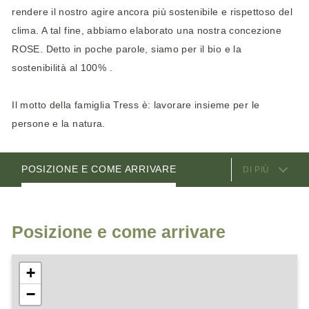
rendere il nostro agire ancora più sostenibile e rispettoso del
clima. A tal fine, abbiamo elaborato una nostra concezione
ROSE. Detto in poche parole, siamo per il bio e la
sostenibilità al 100% .
Il motto della famiglia Tress è: lavorare insieme per le
persone e la natura.
SERVIZI OFFERTI
CAMERE
VIDEO
I GESTORI
POSIZIONE E COME ARRIVARE
DI PIÙ
Posizione e come arrivare
+
−