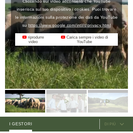
Cliccando sul video acconsenti che YouTube
inserisca sul tuo dispositivo i cookies. Puoi trovare
le informazioni sulla protezione dei dati da YouTube
su
https://www.google.com/intl/it/privacy.html
riprodurre
Carica sempre i video di
video
YouTube
SERVIZI OFFERTI
CAMERE
VIDEO
I GESTORI
DI PIÙ