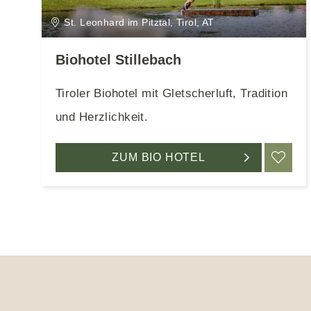
n
Bio Ferienhaus
St. Leonhard im Pitztal, Tirol, AT
Bio Camping
Familienhotel
Mit Hund
Biohotel Stillebach
Medical
Tiroler Biohotel mit Gletscherluft, Tradition
In den Bergen
und Herzlichkeit.
Für Familien
Barrierefrei
ZUM BIO HOTEL
ME
Angebote Deutschland
Wellnessurlaub/-wochenende für 1
Person