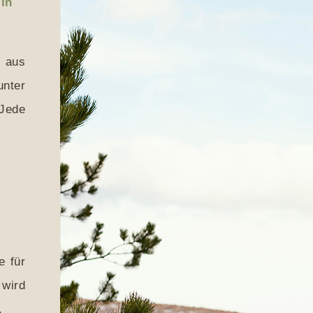
 in
u aus
nter
 Jede
e für
wird
.