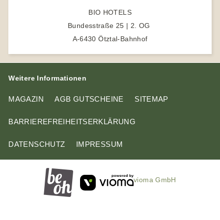
e
e
BIO HOTELS
b
r
Bundesstraße 25 | 2. OG
e
A-6430 Ötztal-Bahnhof
n
Weitere Informationen
MAGAZIN
AGB GUTSCHEINE
SITEMAP
BARRIEREFREIHEITSERKLÄRUNG
DATENSCHUTZ
IMPRESSUM
vioma GmbH