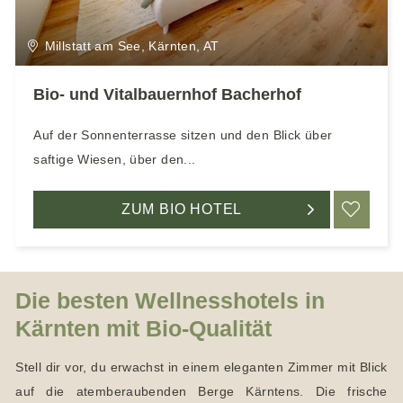
e
n
Millstatt am See, Kärnten, AT
Bio- und Vitalbauernhof Bacherhof
Auf der Sonnenterrasse sitzen und den Blick über
saftige Wiesen, über den...
ZUM BIO HOTEL
ME
Die besten Wellnesshotels in
Kärnten mit Bio-Qualität
Stell dir vor, du erwachst in einem eleganten Zimmer mit Blick
auf die atemberaubenden Berge Kärntens. Die frische