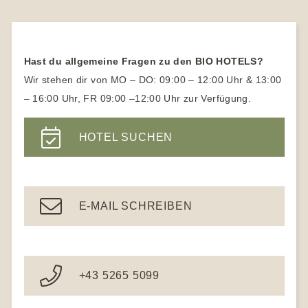
Familienhotels in Österreich
Naturhotels Allgäu
Ayurveda Hotels
Vegetarische Hotels
Biohotels Tirol
Familienhotels mit Kinderbetreuung
Naturhotels Hessen
Vegane Hotels
Biohotels Südtirol
Naturhotels Österreich
Hast du allgemeine Fragen zu den BIO HOTELS?
Yogahotel
Naturhotels Südtirol
Wir stehen dir von MO – DO: 09:00 – 12:00 Uhr & 13:00
Yoga Urlaub für Anfänger
– 16:00 Uhr, FR 09:00 –12:00 Uhr zur Verfügung.
Wanderhotels
Yoga Hotels Deutschland
Wanderhotel Südtirol
HOTEL SUCHEN
Gesundheitshotel Bayern
Ayurveda Hotels
E-MAIL SCHREIBEN
+43 5265 5099