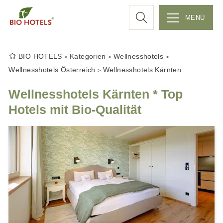
c
MENÜ
Z
h
u
BIO HOTELS
Kategorien
Wellnesshotels
m
e
Wellnesshotels Österreich
Wellnesshotels Kärnten
I
n
Wellnesshotels Kärnten * Top
h
Hotels mit Bio-Qualität
a
l
t
s
p
r
i
n
g