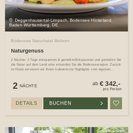
Deggenhausertal-Limpach, Bodensee Hinterland,
Baden-Württemberg, DE
Bodensee Naturhotel Mohren
Naturgenuss
2 Nächte- 3 Tage entspannen & genießenEntspannen und genießen Sie
die Natur auf dem Land oder erkunden Sie die Bodenseeregion. Zurück
im Hotel servieren wir Ihnen kulinarische Highlights vom eigenen
Biohof.
€ 342,-
2
ab
NÄCHTE
pro Person
DETAILS
BUCHEN
Merke