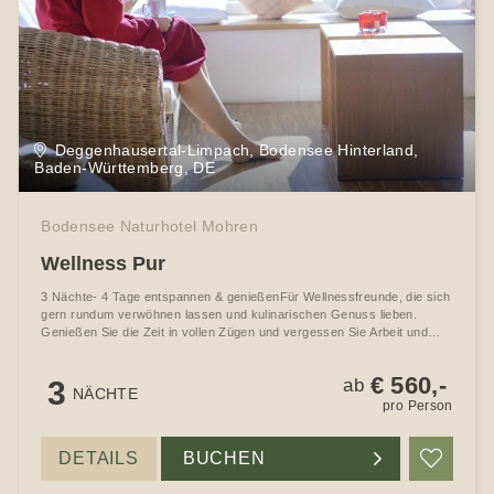
Deggenhausertal-Limpach, Bodensee Hinterland,
Baden-Württemberg, DE
Bodensee Naturhotel Mohren
Wellness Pur
3 Nächte- 4 Tage entspannen & genießenFür Wellnessfreunde, die sich
gern rundum verwöhnen lassen und kulinarischen Genuss lieben.
Genießen Sie die Zeit in vollen Zügen und vergessen Sie Arbeit und
Alltag.
€ 560,-
3
ab
NÄCHTE
pro Person
DETAILS
BUCHEN
Merke