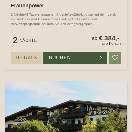
Frauenpower
2 Nächte-3 Tage entspannen & genießenErholung pur auf dem Land,
mit Wellness und kulinarischen Bio-Highlights und einem
Verwöhnprogramm, bei dem Sie den Alltag vergessen.
€ 384,-
2
ab
NÄCHTE
pro Person
DETAILS
BUCHEN
Merke