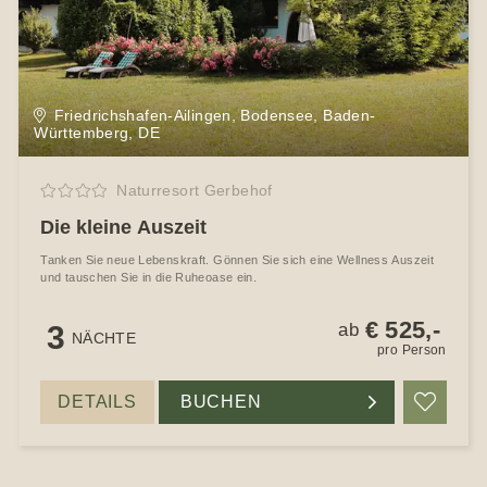
Friedrichshafen-Ailingen, Bodensee, Baden-
Württemberg, DE
Naturresort Gerbehof
Die kleine Auszeit
Tanken Sie neue Lebenskraft. Gönnen Sie sich eine Wellness Auszeit
und tauschen Sie in die Ruheoase ein.
€ 525,-
3
ab
NÄCHTE
pro Person
DETAILS
BUCHEN
Merke