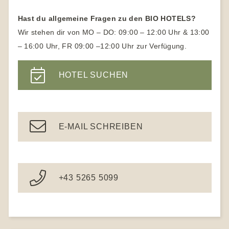
Vegane Hotels
Biohotels Südtirol
Naturhotels Österreich
Hast du allgemeine Fragen zu den BIO HOTELS?
Yogahotel
Naturhotels Südtirol
Wir stehen dir von MO – DO: 09:00 – 12:00 Uhr & 13:00
Yoga Urlaub für Anfänger
– 16:00 Uhr, FR 09:00 –12:00 Uhr zur Verfügung.
Wanderhotels
Yoga Hotels Deutschland
Wanderhotel Südtirol
HOTEL SUCHEN
Gesundheitshotel Bayern
Ayurveda Hotels
E-MAIL SCHREIBEN
+43 5265 5099