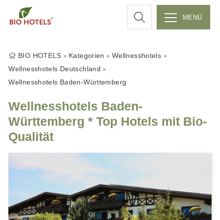
c
MENÜ
Z
h
u
BIO HOTELS
Kategorien
Wellnesshotels
m
e
Wellnesshotels Deutschland
I
Wellnesshotels Baden-Württemberg
n
h
Wellnesshotels Baden-
a
Württemberg * Top Hotels mit Bio-
l
Qualität
t
s
p
r
i
n
g