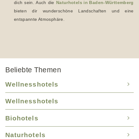
dich sein. Auch die
Naturhotels in Baden-Württemberg
bieten dir wunderschöne Landschaften und eine
entspannte Atmosphäre.
Beliebte Themen
Wellnesshotels
Wellnesshotels
Wellnesshotel Bayern
Wellnesshotel Baden-Württemberg
Biohotels
Wellnesshotel Tirol
Wellnesshotel Mecklenburg-Vorpommern
Wellnesshotel Südtirol
Naturhotels
Biohotels Mecklenburg-Vorpommern
Wellnesshotel Bayer. Wald