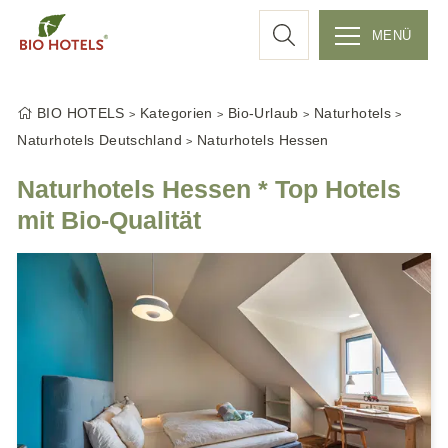
c
MENÜ
Z
h
u
BIO HOTELS
Kategorien
Bio-Urlaub
Naturhotels
m
e
Naturhotels Deutschland
Naturhotels Hessen
I
n
Naturhotels Hessen * Top Hotels
h
mit Bio-Qualität
a
l
t
s
p
r
i
n
g