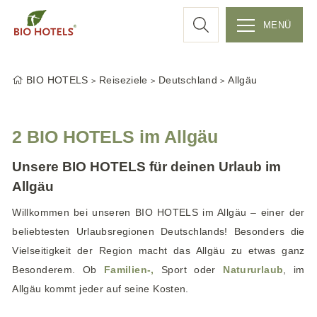
c
MENÜ
Z
h
u
BIO HOTELS
Reiseziele
Deutschland
Allgäu
m
e
I
n
2 BIO HOTELS im Allgäu
h
a
Unsere BIO HOTELS für deinen Urlaub im
l
Allgäu
t
Willkommen bei unseren BIO HOTELS im Allgäu – einer der
s
beliebtesten Urlaubsregionen Deutschlands! Besonders die
p
Vielseitigkeit der Region macht das Allgäu zu etwas ganz
r
i
Besonderem. Ob
Familien-,
Sport oder
Natururlaub
, im
n
Allgäu kommt jeder auf seine Kosten.
g