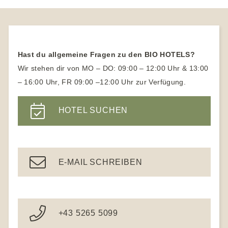
Medical Wellness
Biohotels Hessen
SPA Hotel Bayern
Familienhotels in Österreich
Naturhotels Allgäu
Ayurveda Hotels
Vegetarische Hotels
Biohotels Tirol
Familienhotels mit Kinderbetreuung
Naturhotels Hessen
Vegane Hotels
Biohotels Südtirol
Naturhotels Österreich
Hast du allgemeine Fragen zu den BIO HOTELS?
Yogahotel
Naturhotels Südtirol
Wir stehen dir von MO – DO: 09:00 – 12:00 Uhr & 13:00
Yoga Urlaub für Anfänger
– 16:00 Uhr, FR 09:00 –12:00 Uhr zur Verfügung.
Wanderhotels
Yoga Hotels Deutschland
Wanderhotel Südtirol
HOTEL SUCHEN
Gesundheitshotel Bayern
Ayurveda Hotels
E-MAIL SCHREIBEN
+43 5265 5099