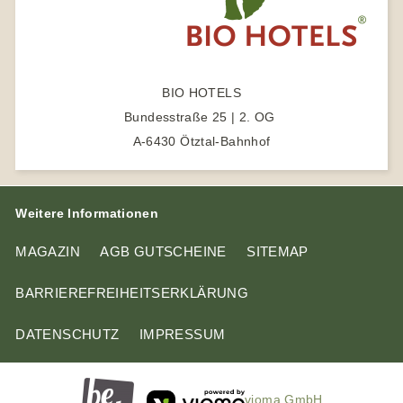
g
t
p
e
e
b
r
e
BIO HOTELS
n
Bundesstraße 25 | 2. OG
A-6430 Ötztal-Bahnhof
Weitere Informationen
MAGAZIN
AGB GUTSCHEINE
SITEMAP
BARRIEREFREIHEITSERKLÄRUNG
DATENSCHUTZ
IMPRESSUM
vioma GmbH