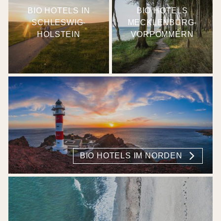
BIO HOTELS IN
BIO HOTELS
SCHLESWIG-
MECKLENBURG-
HOLSTEIN
VORPOMMERN
BIO HOTELS IM NORDEN