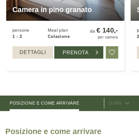
Camera in pino granato
€ 140,-
persone
Meal plan
da
1 - 2
Colazione
​​per camera
DETTAGLI
PRENOTA
Ricordare
SERVIZI OFFERTI
CAMERE
POSIZIONE E COME ARRIVARE
DI PIÙ
Posizione e come arrivare