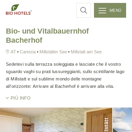
r
MENÚ
S
c
Bio- und Vitalbauernhof
k
Bacherhof
i
a
p
•
Carinzia
•
Millstätter See
•
Millstatt am See
t
o
Sedetevi sulla terrazza soleggiata e lasciate che il vostro
c
sguardo vaghi su prati lussureggianti, sullo scintillante lago
o
di Millstatt e sul sublime mondo delle montagne
n
all'orizzonte: Arrivare al Bacherhof è arrivare alla vita.
t
e
PIÙ INFO
n
t