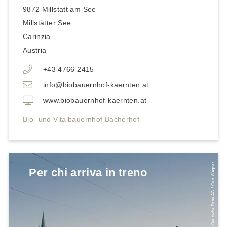
9872
Millstatt am See
Millstätter See
Carinzia
Austria
+43 4766 2415
info@biobauernhof-kaernten.at
www.biobauernhof-kaernten.at
Bio- und Vitalbauernhof Bacherhof
© Deutsche Bahn AG / Gert Wagner
Per chi arriva in treno