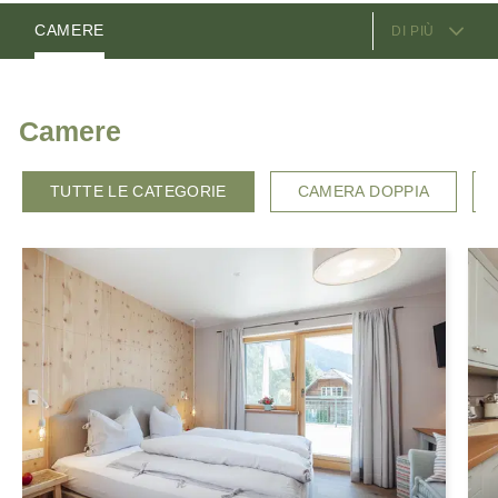
SERVIZI OFFERTI
CAMERE
DI PIÙ
POSIZIONE E COME ARRIVARE
Camere
TUTTE LE CATEGORIE
CAMERA DOPPIA