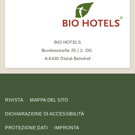
e
r
l
s
i
t
BIO HOTELS
o
Bundesstraße 25 | 2. OG
A-6430 Ötztal-Bahnhof
RIVISTA
MAPPA DEL SITO
DICHIARAZIONE DI ACCESSIBILITÀ
PROTEZIONE DATI
IMPRONTA