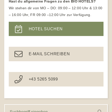
Hast du allgemeine Fragen zu den BIO HOTELS?
Yogahotel
Naturhotels Südtirol
Wir stehen dir von MO – DO: 09:00 – 12:00 Uhr & 13:00
Yoga Urlaub für Anfänger
– 16:00 Uhr, FR 09:00 –12:00 Uhr zur Verfügung.
Wanderhotels
Yoga Hotels Deutschland
Wanderhotel Südtirol
HOTEL SUCHEN
Gesundheitshotel Bayern
Ayurveda Hotels
E-MAIL SCHREIBEN
+43 5265 5099
S
S