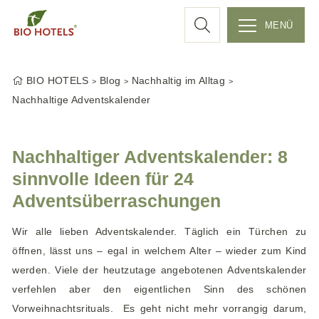
c
MENÜ
Z
h
u
BIO HOTELS
Blog
Nachhaltig im Alltag
m
e
Nachhaltige Adventskalender
I
n
h
Nachhaltiger Adventskalender: 8
a
sinnvolle Ideen für 24
l
Adventsüberraschungen
t
s
Wir alle lieben Adventskalender. Täglich ein Türchen zu
p
öffnen, lässt uns – egal in welchem Alter – wieder zum Kind
r
werden. Viele der heutzutage angebotenen Adventskalender
i
n
verfehlen aber den eigentlichen Sinn des schönen
g
Vorweihnachtsrituals. Es geht nicht mehr vorrangig darum,