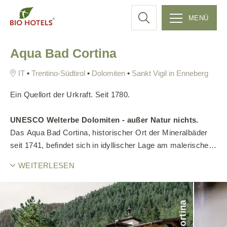
c
MENÜ
Z
h
Aqua Bad Cortina
u
m
e
•
Trentino-Südtirol
•
Dolomiten
•
Sankt Vigil in Enneberg
I
n
Ein Quellort der Urkraft. Seit 1780.
h
a
UNESCO Welterbe Dolomiten - außer Natur nichts.
l
Das Aqua Bad Cortina, historischer Ort der Mineralbäder
t
seit 1741, befindet sich in idyllischer Lage am malerischen
s
Rand der Ortschaft Sankt Vigil in Enneberg (1.201 m),
WEITERLESEN
p
umgeben von den sagenhaften ladinischen Fanes-
r
Dolomiten des Enneberger Tales.
i
n
g