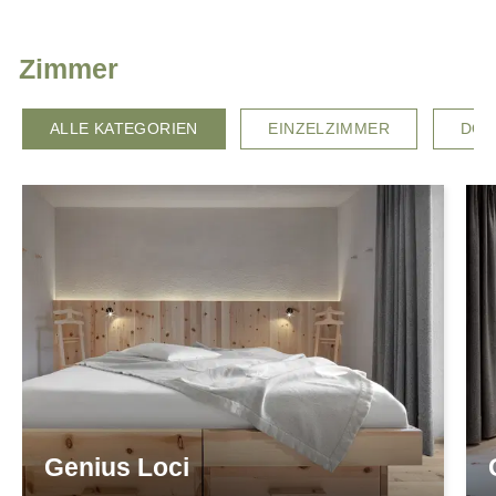
ANGEBOTE
GASTGEBER
LAGE & ANREISE
Zimmer
ALLE KATEGORIEN
EINZELZIMMER
DOP
Genius Loci