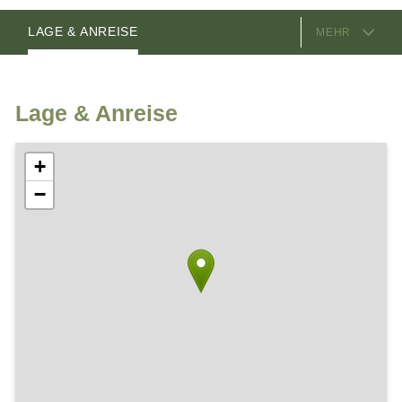
AUSSTATTUNG
ZIMMER
ANGEBOTE
GASTGEBER
LAGE & ANREISE
MEHR
Lage & Anreise
+
−