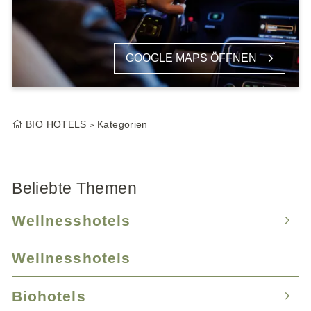
GOOGLE MAPS ÖFFNEN
BIO HOTELS
Kategorien
Beliebte Themen
Wellnesshotels
Wellnesshotels
Wellnesshotel Bayern
Wellnesshotel Baden-Württemberg
Biohotels
Wellnesshotel Tirol
Wellnesshotel Mecklenburg-Vorpommern