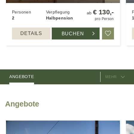
€ 130,-
Personen
Verpflegung
ab
2
Halbpension
1
pro Person
DETAILS
BUCHEN
Merken
AUSSTATTUNG
ZIMMER
ANGEBOTE
MEHR
GASTGEBER
LAGE & ANREISE
Angebote