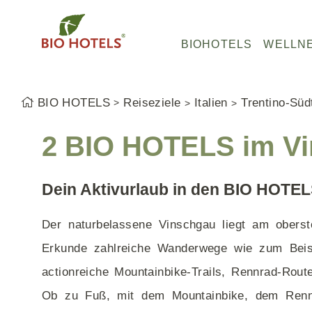
Z
u
B
BIOHOTELS
WELLN
m
I
I
O
n
H
BIO HOTELS
Reiseziele
Italien
Trentino-Südt
h
O
Baden-Württemberg
Baden-Württemberg
Baden-Württemberg
a
T
2 BIO HOTELS im V
Bayern
Bayern
Bayern
l
E
Hessen
Nordrhein-Westfalen
Hessen
t
L
s
Mecklenburg-Vorpommern
Schleswig-Holstein
Niedersachsen
S
Dein Aktivurlaub in den BIO HOTE
p
Schleswig-Holstein
Hessen
Bayerischer Wald
r
Der naturbelassene Vinschgau liegt am oberste
Bodensee
Mecklenburg-Vorpommern
Allgäu
i
Erkunde zahlreiche Wanderwege wie zum Beis
n
actionreiche Mountainbike-Trails, Rennrad-Rout
g
Ob zu Fuß, mit dem Mountainbike, dem Renn
Bio Pensionen
e