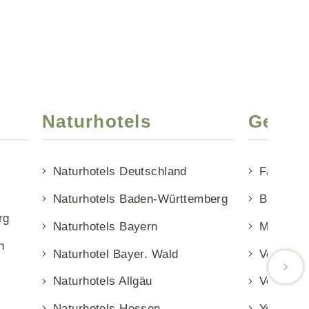
Naturhotels
Gesun
Naturhotels Deutschland
Fastenho
Naturhotels Baden-Württemberg
Basenfas
rg
Naturhotels Bayern
Medical 
n
Naturhotel Bayer. Wald
Vegetari
Naturhotels Allgäu
Vegane H
Naturhotels Hessen
Yogahote