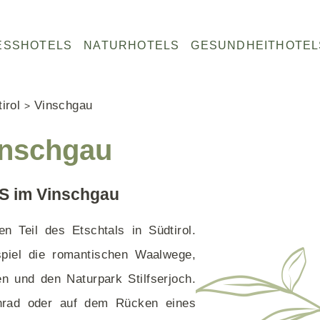
W
N
ESSHOTELS
NATURHOTELS
GESUNDHEITHOTEL
E
A
L
T
L
U
irol
Vinschgau
N
R
Fastenhotels Deutschland
Salzburg
Salzburg
Naturhotels Österreich
E
H
inschgau
Fastenhotels Österreich
Steiermark
Kärnten
Naturhotels Südtirol
S
O
Basenfastenhotels
Tirol
Tirol
Naturhotels Italien
S
T
Vorarlberg
Steiermark
Naturhotels Griechenland
H
E
LS im Vinschgau
O
L
Kärnten
T
S
n Teil des Etschtals in Südtirol.
E
piel die romantischen Waalwege,
L
en und den Naturpark Stilfserjoch.
S
rad oder auf dem Rücken eines