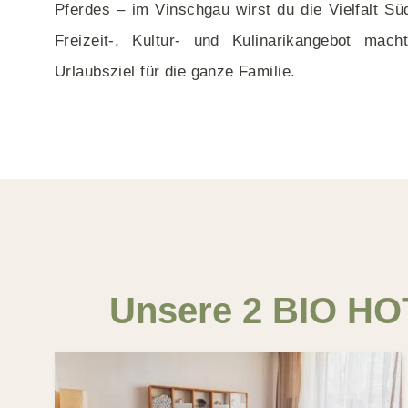
Pferdes – im Vinschgau wirst du die Vielfalt Sü
n
Bio Ferienhaus
Bio Camping
Freizeit-, Kultur- und Kulinarikangebot ma
Familienhotel
Mit Hund
Urlaubsziel für die ganze Familie.
Medical
In den Bergen
Für Familien
Barrierefrei
Angebote Deutschland
Wellnessurlaub/-wochenende für 1
Person
Unsere 2 BIO HO