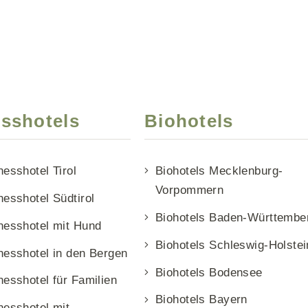
sshotels
Biohotels
nesshotel Tirol
Biohotels Mecklenburg-
Vorpommern
nesshotel Südtirol
Biohotels Baden-Württembe
nesshotel mit Hund
Biohotels Schleswig-Holstei
nesshotel in den Bergen
Biohotels Bodensee
nesshotel für Familien
Biohotels Bayern
nesshotel mit