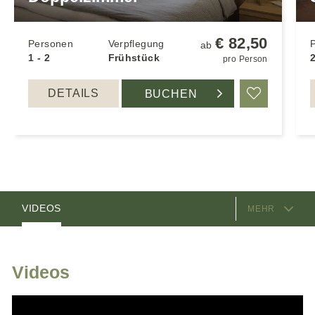
€ 82,50
Personen
Verpflegung
ab
1 - 2
Frühstück
2
pro Person
DETAILS
BUCHEN
Merken
AUSSTATTUNG
ZIMMER
VIDEOS
MEHR
GASTGEBER
LAGE & ANREISE
Videos