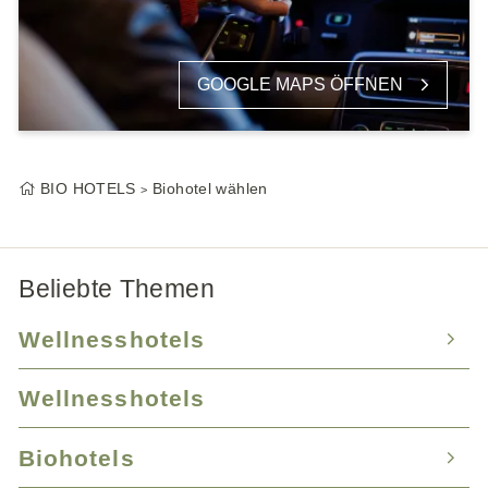
GOOGLE MAPS ÖFFNEN
BIO HOTELS
Biohotel wählen
Beliebte Themen
Wellnesshotels
Wellnesshotels
Wellnesshotel Bayern
Wellnesshotel Baden-Württemberg
Biohotels
Wellnesshotel Tirol
Wellnesshotel Mecklenburg-Vorpommern