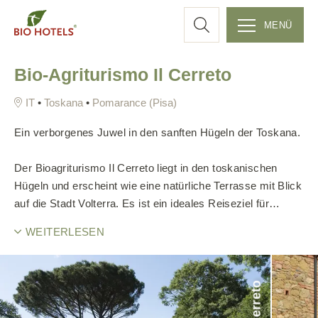
c
MENÜ
Z
h
Bio-Agriturismo Il Cerreto
u
m
e
•
Toskana
•
Pomarance (Pisa)
I
n
Ein verborgenes Juwel in den sanften Hügeln der Toskana.
h
a
Der Bioagriturismo Il Cerreto liegt in den toskanischen
l
Hügeln und erscheint wie eine natürliche Terrasse mit Blick
t
auf die Stadt Volterra. Es ist ein ideales Reiseziel für
s
diejenigen, die bewussten und ökologisch nachhaltigen
WEITERLESEN
p
Tourismus suchen.
r
i
Der kleine Ort Cerreto wurde nach den Kriterien des
#ilcerreto
n
grünen Bauens renoviert, der Swimmingpool ist eigentlich
g
ein Bio-See, ein Spiegel aus blauem und klarem Wasser,