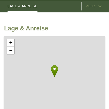
AUSSTATTUNG
ZIMMER
VIDEOS
GASTGEBER
LAGE & ANREISE
MEHR
Lage & Anreise
+
−