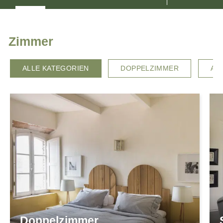
VIDEOS
GASTGEBER
LAGE & ANREISE
Zimmer
ALLE KATEGORIEN
DOPPELZIMMER
AP
Doppelzimmer