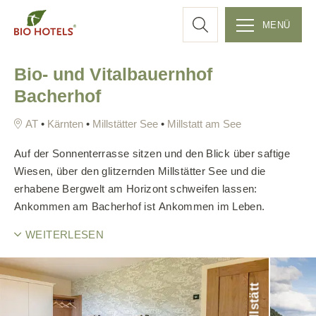
c
MENÜ
Z
h
Bio- und Vitalbauernhof
u
Bacherhof
m
e
I
•
Kärnten
•
Millstätter See
•
Millstatt am See
n
h
Auf der Sonnenterrasse sitzen und den Blick über saftige
a
Wiesen, über den glitzernden Millstätter See und die
l
erhabene Bergwelt am Horizont schweifen lassen:
t
Ankommen am Bacherhof ist Ankommen im Leben.
s
p
WEITERLESEN
r
i
n
g