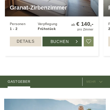
Granat-Zirbenzimmer
€ 140,-
Personen
Verpflegung
ab
1 - 2
Frühstück
pro Zimmer
DETAILS
BUCHEN
Merken
AUSSTATTUNG
ZIMMER
GASTGEBER
MEHR
LAGE & ANREISE