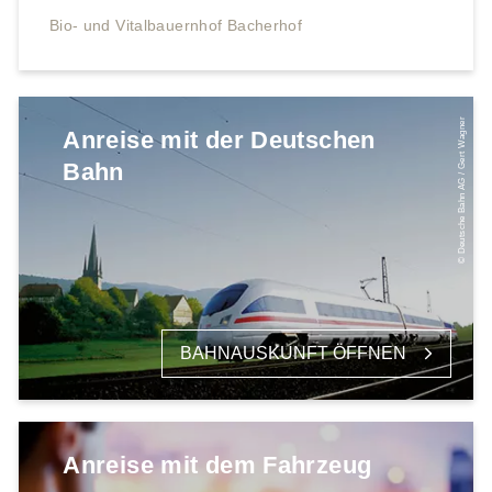
Bio- und Vitalbauernhof Bacherhof
© Deutsche Bahn AG / Gert Wagner
Anreise mit der Deutschen
Bahn
BAHNAUSKUNFT ÖFFNEN
Anreise mit dem Fahrzeug