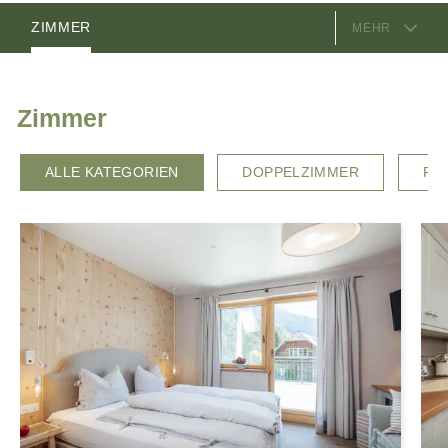
AUSSTATTUNG
ZIMMER
MEHR
GASTGEBER
LAGE & ANREISE
Zimmer
ALLE KATEGORIEN
DOPPELZIMMER
FE