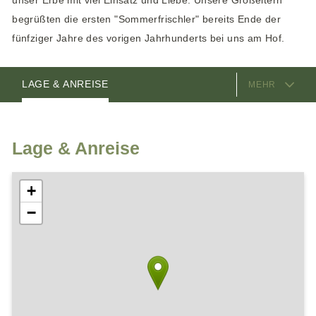
unser Erbe mit viel Einsatz und Liebe. Unsere Großeltern
begrüßten die ersten "Sommerfrischler" bereits Ende der
fünfziger Jahre des vorigen Jahrhunderts bei uns am Hof.
AUSSTATTUNG
ZIMMER
GASTGEBER
LAGE & ANREISE
MEHR
Lage & Anreise
+
−