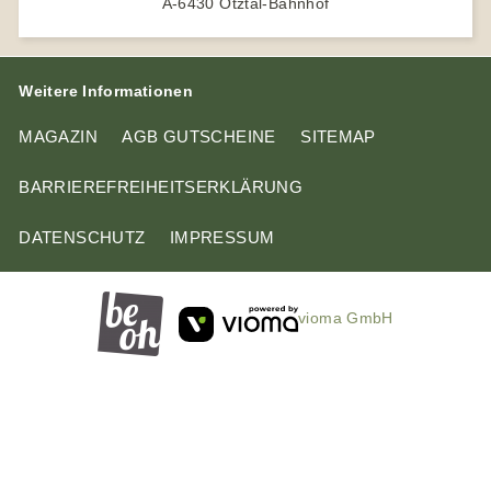
A-6430 Ötztal-Bahnhof
Weitere Informationen
MAGAZIN
AGB GUTSCHEINE
SITEMAP
BARRIEREFREIHEITSERKLÄRUNG
DATENSCHUTZ
IMPRESSUM
vioma GmbH
A
D
n
i