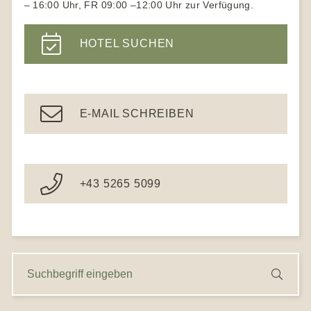
– 16:00 Uhr, FR 09:00 –12:00 Uhr zur Verfügung.
Wanderhotels
Yoga Hotels Deutschland
Wanderhotel Südtirol
HOTEL SUCHEN
Gesundheitshotel Bayern
Ayurveda Hotels
E-MAIL SCHREIBEN
+43 5265 5099
S
S
u
u
c
c
h