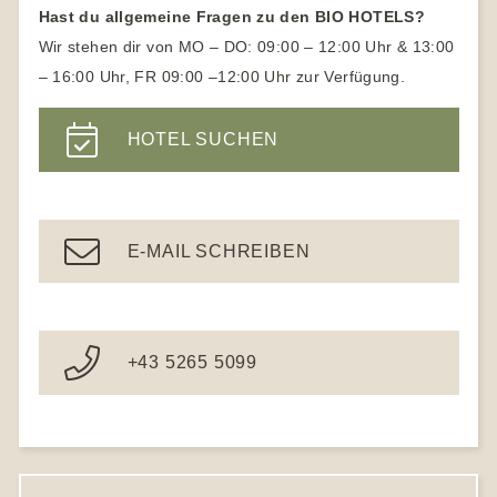
Naturhotels Österreich
Hast du allgemeine Fragen zu den BIO HOTELS?
Yogahotel
Naturhotels Südtirol
Wir stehen dir von MO – DO: 09:00 – 12:00 Uhr & 13:00
Yoga Urlaub für Anfänger
– 16:00 Uhr, FR 09:00 –12:00 Uhr zur Verfügung.
Wanderhotels
Yoga Hotels Deutschland
Wanderhotel Südtirol
HOTEL SUCHEN
Gesundheitshotel Bayern
Ayurveda Hotels
E-MAIL SCHREIBEN
+43 5265 5099
S